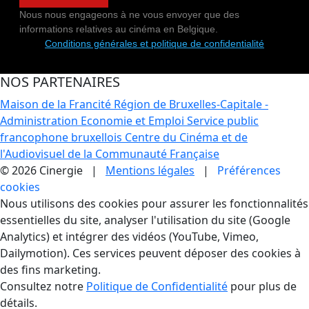
Nous nous engageons à ne vous envoyer que des
informations relatives au cinéma en Belgique.
Conditions générales et politique de confidentialité
NOS PARTENAIRES
Maison de la Francité
Région de Bruxelles-Capitale -
Administration Economie et Emploi
Service public
francophone bruxellois
Centre du Cinéma et de
l'Audiovisuel de la Communauté Française
© 2026 Cinergie |
Mentions légales
|
Préférences
cookies
Gestion des Cookies
Nous utilisons des cookies pour assurer les fonctionnalités
essentielles du site, analyser l'utilisation du site (Google
Analytics) et intégrer des vidéos (YouTube, Vimeo,
Dailymotion). Ces services peuvent déposer des cookies à
des fins marketing.
Consultez notre
Politique de Confidentialité
pour plus de
détails.