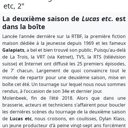
etc, 2"
La deuxième saison de
Lucas etc
. est
dans la boîte
Lancée l'an
née
derniè
re
sur la RTBF, la première fiction
maison dédiée à la jeunesse depuis 1969 et les fameux
Galapiats
, a bel et bien trouvé son public. Puisqu'au-delà
de La Trois, la VRT (via Ketnet), TV5, la RTS (télévision
suisse) et Internet ont diffusé les 25 premiers épisodes,
de 7' chacun. Largement de quoi convaincre tout le
monde de repartir pour une deuxième saison, mise en
boîte cet été. Un tournage sur lequel nous nous sommes
rendu
s
, à l'occasion de son 34
e
et dernier jour.
Molenbeek, fin de l'été 2018. Alors que dans une
brasserie, acteurs et techniciens s'affairent pour boucler
les dernières scènes du tournage de la deuxième saison
de
Lucas etc
, nous croisons, en coulisses, Dylan Klass,
un jeune producteur d'à peine vingt-sept ans forcément