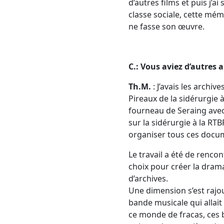
d’autres films et puis j’a
classe sociale, cette mé
ne fasse son œuvre.
C.: Vous aviez d’autres 
Th.M.
: J’avais les archiv
Pireaux de la sidérurgie 
fourneau de Seraing avec l
sur la sidérurgie à la RTBF,
organiser tous ces docu
Le travail a été de rencont
choix pour créer la drama
d’archives.
Une dimension s’est rajou
bande musicale qui allai
ce monde de fracas, ces b