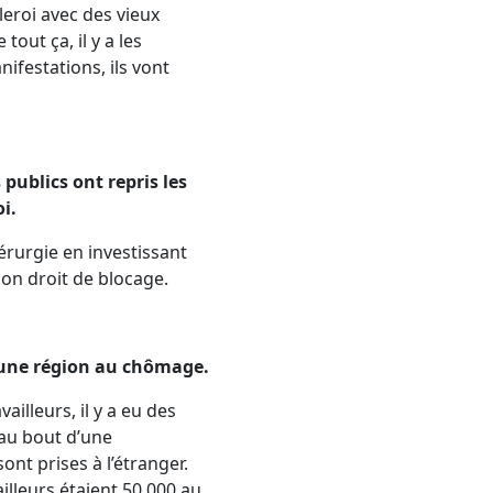
leroi avec des vieux
tout ça, il y a les
nifestations, ils vont
 publics ont repris les
i.
érurgie en investissant
son droit de blocage.
e une région au chômage.
vailleurs, il y a eu des
 au bout d’une
nt prises à l’étranger.
ailleurs étaient 50.000 au