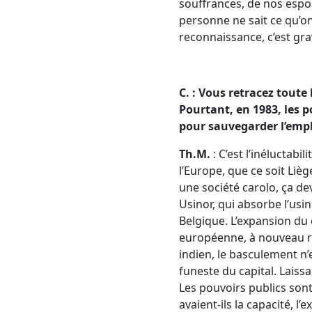
souffrances, de nos espoi
personne ne sait ce qu’on
reconnaissance, c’est gra
C. : Vous retracez toute 
Pourtant, en 1983, les p
pour sauvegarder l’emplo
Th.M.
: C’est l’inéluctabi
l’Europe, que ce soit Liège
une société carolo, ça de
Usinor, qui absorbe l’usi
Belgique. L’expansion du 
européenne, à nouveau res
indien, le basculement n’e
funeste du capital. Laiss
Les pouvoirs publics son
avaient-ils la capacité, l