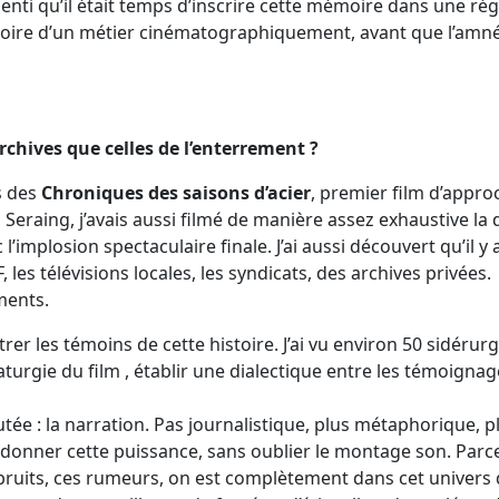
i senti qu’il était temps d’inscrire cette mémoire dans une r
moire d’un métier cinématographiquement, avant que l’amnés
archives que celles de l’enterrement ?
es des
Chroniques des saisons d’acier
, premier film d’appro
à Seraing, j’avais aussi filmé de manière assez exhaustive la
’implosion spectaculaire finale. J’ai aussi découvert qu’il y
 les télévisions locales, les syndicats, des archives privées. Il 
ments.
rer les témoins de cette histoire. J’ai vu environ 50 sidérurgi
turgie du film , établir une dialectique entre les témoignag
tée : la narration. Pas journalistique, plus métaphorique, p
t donner cette puissance, sans oublier le montage son. Par
ruits, ces rumeurs, on est complètement dans cet univers d