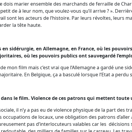
d je dois marier ensemble des marchands de ferraille de Char
etit de à leur nom, que voulez-vous qu’il arrive ? ». Derrière 
l sont les acteurs de l’histoire. Par leurs révoltes, leurs ma
arder la tête haute.
es en sidérurgie, en Allemagne, en France, où les pouvoirs
ritaires, où les pouvoirs publics ont sauvegardé l’emplo
 de mon film mais c’est vrai que l’Allemagne a gardé une sid
oritaire. En Belgique, ça a basculé lorsque l’Etat a perdu 
e dans le film. Violence de ces patrons qui mettent tout
e sociale, il n’y a pas eu de violence physique de la part des tra
 occupations de locaux, une obligation des patrons d’aller
eusement pas d’interlocuteurs valables car les décisions so
 redoutable, des milliers de familles sur le carreau. Les trav