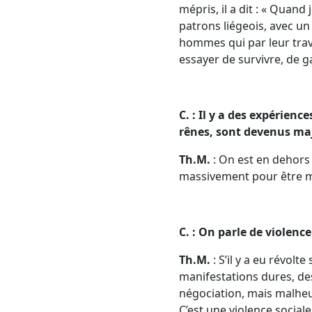
mépris, il a dit : « Quan
patrons liégeois, avec un p
hommes qui par leur travai
essayer de survivre, de g
C. : Il y a des expérienc
rênes, sont devenus majo
Th.M.
: On est en dehors
massivement pour être maj
C. : On parle de violenc
Th.M.
: S’il y a eu révolt
manifestations dures, des
négociation, mais malheur
C’est une violence sociale