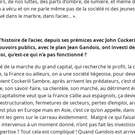
rs, de nos luttes, des parts d’ombre, de lumière, et même d
 a vécu et on ne parle même pas de la société ni des jeunes 
vé dans le marbre, dans l’acier… ».
l’histoire de l’acier, depuis ses prémices avec John Cockeri
ouvoirs publics, avec le plan Jean Gandois, ont investi 
i, qu’est-ce qui n’a pas fonctionné ?
lité de la marche du grand capital, qui recherche le profit, la
, la France ou ailleurs, on a une société liégeoise, pour deven
vient Cockerill Sambre, après arrivent les prédateurs, c’est 
ne, son savoir-faire, sa clientèle, son marché, au détriment
capitalisme veut que la France s’allie aux espagnols, ça devi
tructuration, fermetures de secteurs, pertes d’emploi, arri
st plus en Europe mais en Asie, c’est ce qu’on appelle, dans 
ant les gens sur le carreau évidemment. Malgré ce qui faisai
t intervenus à un moment donné, n’ont pas fait les investis
’expertise ? Tout cela est compliqué ! Quand Gandois est arri