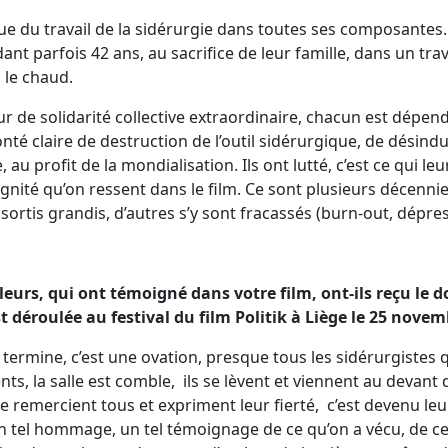
ue du travail de la sidérurgie dans toutes ses composantes. 
ant parfois 42 ans, au sacrifice de leur famille, dans un travai
, le chaud.
ur de solidarité collective extraordinaire, chacun est dépend
té claire de destruction de l’outil sidérurgique, de désindus
, au profit de la mondialisation. Ils ont lutté, c’est ce qui le
gnité qu’on ressent dans le film. Ce sont plusieurs décennies
 sortis grandis, d’autres s’y sont fracassés (burn-out, dépres
leurs, qui ont témoigné dans votre film, ont-ils reçu le 
st déroulée au festival du film Politik à Liège le 25 novem
e termine, c’est une ovation, presque tous les sidérurgistes
, la salle est comble, ils se lèvent et viennent au devant de
me remercient tous et expriment leur fierté, c’est devenu leu
un tel hommage, un tel témoignage de ce qu’on a vécu, de ce