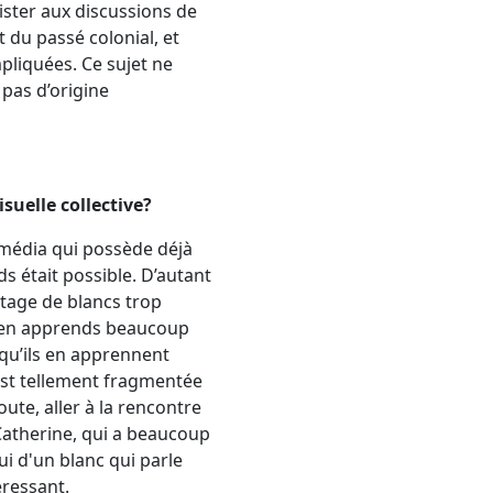
sister aux discussions de
et du passé colonial, et
pliquées. Ce sujet ne
 pas d’origine
suelle collective?
 média qui possède déjà
ds était possible. D’autant
ntage de blancs trop
e j’en apprends beaucoup
qu’ils en apprennent
 est tellement fragmentée
oute, aller à la rencontre
 Catherine, qui a beaucoup
ui d'un blanc qui parle
éressant.