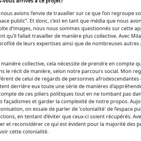
-vous arrivés à ce projet?
 nous avions l’envie de travailler sur ce que l’on regroupe so
pace public”. Et donc, c’est en tant que média que nous avon
olte d’images, nous nous sommes questionnés sur cette app
qu’il fallait travailler de manière plus collective. Avec Mila
t profité de leurs expertises ainsi que de nombreuses autr
e manière collective, cela nécessite de prendre en compte q
ns le récit de manière, selon notre parcours social. Mon r
fférent de celui de regards de personnes afrodescendantes e
ent derrière eux toute une série de manières d’appréhend
e compte de ces piliers politiques tout en ne tombant pas d
s façadismes et garder la complexité de notre propos. Aujo
nisation, on essaie de parler de 'colonialité' de l’espace pu
ctions, en tentant d’éviter que ceux-ci soient récupérés. Ave
ituer et reconsidérer ce qui est évident pour la majorité de
oir cette colonialité.