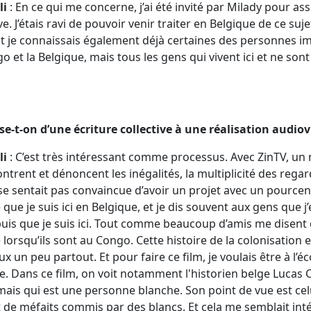
li
: En ce qui me concerne, j’ai été invité par Milady pour as
tive. J’étais ravi de pouvoir venir traiter en Belgique de ce suj
nt je connaissais également déjà certaines des personnes im
 et la Belgique, mais tous les gens qui vivent ici et ne sont
-t-on d’une écriture collective à une réalisation audiovi
li
: C’est très intéressant comme processus. Avec ZinTV, un
trent et dénoncent les inégalités, la multiplicité des regar
se sentait pas convaincue d’avoir un projet avec un pource
e que je suis ici en Belgique, et je dis souvent aux gens qu
is que je suis ici. Tout comme beaucoup d’amis me disent 
lorsqu’ils sont au Congo. Cette histoire de la colonisation
un peu partout. Et pour faire ce film, je voulais être à l’éc
e. Dans ce film, on voit notamment l'historien belge Lucas
, mais qui est une personne blanche. Son point de vue est cel
 de méfaits commis par des blancs. Et cela me semblait int