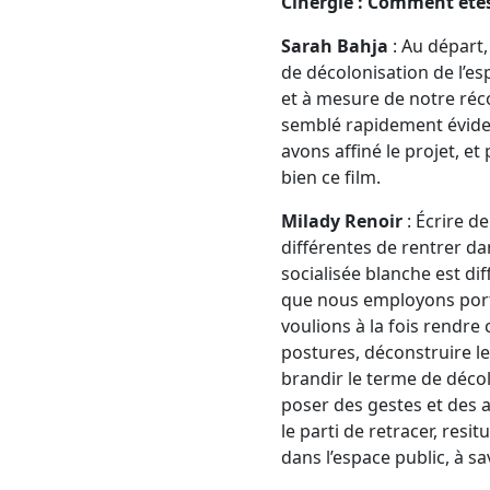
Cinergie : Comment êtes
Sarah Bahja
: Au départ,
de décolonisation de l’es
et à mesure de notre réc
semblé rapidement évident 
avons affiné le projet, e
bien ce film.
Milady Renoir
: Écrire d
différentes de rentrer da
socialisée blanche est di
que nous employons port
voulions à la fois rendr
postures, déconstruire le
brandir le terme de décolo
poser des gestes et des a
le parti de retracer, res
dans l’espace public, à sav