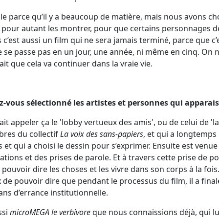
ficile parce qu’il y a beaucoup de matière, mais nous avons c
 pour autant les montrer, pour que certains personnages 
’est aussi un film qui ne sera jamais terminé, parce que c’e
e se passe pas en un jour, une année, ni même en cinq. On 
ait que cela va continuer dans la vraie vie.
-vous sélectionné les artistes et personnes qui apparais
it appeler ça le 'lobby vertueux des amis', ou de celui de 'la 
res du collectif
La voix des sans-papiers
, et qui a longtemps 
s et qui a choisi le dessin pour s’exprimer. Ensuite est venue
ions et des prises de parole. Et à travers cette prise de p
e pouvoir dire les choses et les vivre dans son corps à la fois
e pouvoir dire que pendant le processus du film, il a fin
s d’errance institutionnelle.
ssi
microMEGA le verbivore
que nous connaissions déjà, qui lui