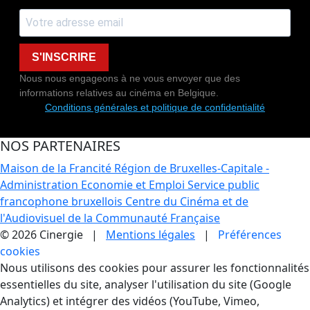
S'INSCRIRE
Nous nous engageons à ne vous envoyer que des
informations relatives au cinéma en Belgique.
Conditions générales et politique de confidentialité
NOS PARTENAIRES
Maison de la Francité
Région de Bruxelles-Capitale -
Administration Economie et Emploi
Service public
francophone bruxellois
Centre du Cinéma et de
l'Audiovisuel de la Communauté Française
© 2026 Cinergie |
Mentions légales
|
Préférences
cookies
Gestion des Cookies
Nous utilisons des cookies pour assurer les fonctionnalités
essentielles du site, analyser l'utilisation du site (Google
Analytics) et intégrer des vidéos (YouTube, Vimeo,