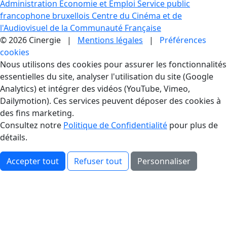
Administration Economie et Emploi
Service public
francophone bruxellois
Centre du Cinéma et de
l'Audiovisuel de la Communauté Française
© 2026 Cinergie |
Mentions légales
|
Préférences
cookies
Gestion des Cookies
Nous utilisons des cookies pour assurer les fonctionnalités
essentielles du site, analyser l'utilisation du site (Google
Analytics) et intégrer des vidéos (YouTube, Vimeo,
Dailymotion). Ces services peuvent déposer des cookies à
des fins marketing.
Consultez notre
Politique de Confidentialité
pour plus de
détails.
Accepter tout
Refuser tout
Personnaliser