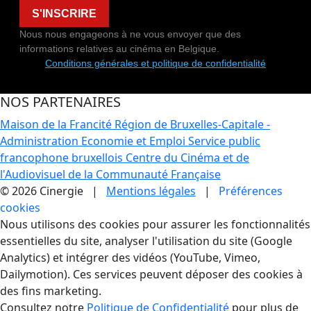
S'INSCRIRE
Nous nous engageons à ne vous envoyer que des
informations relatives au cinéma en Belgique.
Conditions générales et politique de confidentialité
NOS PARTENAIRES
Maison de la Francité
Région de Bruxelles-Capitale -
Administration Economie et Emploi
Service public
francophone bruxellois
Centre du Cinéma et de
l'Audiovisuel de la Communauté Française
© 2026 Cinergie |
Mentions légales
|
Préférences
cookies
Gestion des Cookies
Nous utilisons des cookies pour assurer les fonctionnalités
essentielles du site, analyser l'utilisation du site (Google
Analytics) et intégrer des vidéos (YouTube, Vimeo,
Dailymotion). Ces services peuvent déposer des cookies à
des fins marketing.
Consultez notre
Politique de Confidentialité
pour plus de