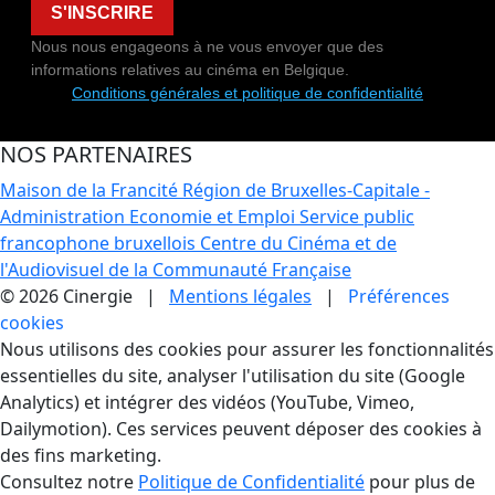
S'INSCRIRE
Nous nous engageons à ne vous envoyer que des
informations relatives au cinéma en Belgique.
Conditions générales et politique de confidentialité
NOS PARTENAIRES
Maison de la Francité
Région de Bruxelles-Capitale -
Administration Economie et Emploi
Service public
francophone bruxellois
Centre du Cinéma et de
l'Audiovisuel de la Communauté Française
© 2026 Cinergie |
Mentions légales
|
Préférences
cookies
Gestion des Cookies
Nous utilisons des cookies pour assurer les fonctionnalités
essentielles du site, analyser l'utilisation du site (Google
Analytics) et intégrer des vidéos (YouTube, Vimeo,
Dailymotion). Ces services peuvent déposer des cookies à
des fins marketing.
Consultez notre
Politique de Confidentialité
pour plus de