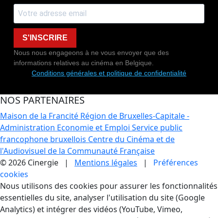
S'INSCRIRE
Nous nous engageons à ne vous envoyer que des
informations relatives au cinéma en Belgique.
Conditions générales et politique de confidentialité
NOS PARTENAIRES
Maison de la Francité
Région de Bruxelles-Capitale -
Administration Economie et Emploi
Service public
francophone bruxellois
Centre du Cinéma et de
l'Audiovisuel de la Communauté Française
© 2026 Cinergie |
Mentions légales
|
Préférences
cookies
Gestion des Cookies
Nous utilisons des cookies pour assurer les fonctionnalités
essentielles du site, analyser l'utilisation du site (Google
Analytics) et intégrer des vidéos (YouTube, Vimeo,