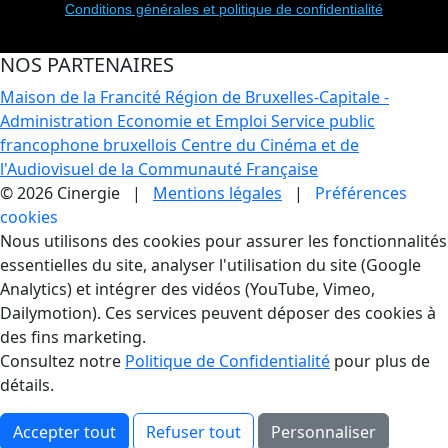
Conditions générales et politique de confidentialité
NOS PARTENAIRES
Maison de la Francité
Région de Bruxelles-Capitale -
Administration Economie et Emploi
Service public
francophone bruxellois
Centre du Cinéma et de
l'Audiovisuel de la Communauté Française
© 2026 Cinergie |
Mentions légales
|
Préférences
cookies
Gestion des Cookies
Nous utilisons des cookies pour assurer les fonctionnalités
essentielles du site, analyser l'utilisation du site (Google
Analytics) et intégrer des vidéos (YouTube, Vimeo,
Dailymotion). Ces services peuvent déposer des cookies à
des fins marketing.
Consultez notre
Politique de Confidentialité
pour plus de
détails.
Accepter tout
Refuser tout
Personnaliser