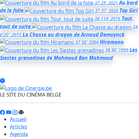
Au bord
37
29'
2021
de la folie
Top Girl
37
37'
2020
Tout,
38
114'
2016
tout de suite
34
La Chasse au dragon
de Arnaud Demuynck
6'20''
2015
Hiramano
37
56'
2004
Les
38
90'
1999
Siestes grenadines
de Mahmoud Ben Mahmoud
LE SITE DU CINÉMA BELGE
Accueil
Articles
Agenda