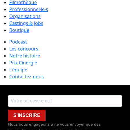
Filmothèque
Professionnel·le·s
Organisations
Castings & Jobs
Boutique
Podcast
Les concours
Notre histoire
Prix Cinergie
L'équipe
Contactez-nous
S'INSCRIRE
Nous nous engageons à ne vous envoyer que des