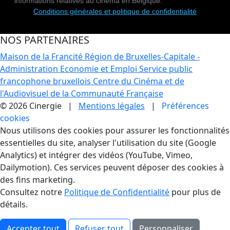
informations relatives au cinéma en Belgique.
Conditions générales et politique de confidentialité
NOS PARTENAIRES
Maison de la Francité
Région de Bruxelles-Capitale -
Administration Economie et Emploi
Service public
francophone bruxellois
Centre du Cinéma et de
l'Audiovisuel de la Communauté Française
© 2026 Cinergie |
Mentions légales
|
Préférences
cookies
Gestion des Cookies
Nous utilisons des cookies pour assurer les fonctionnalités
essentielles du site, analyser l'utilisation du site (Google
Analytics) et intégrer des vidéos (YouTube, Vimeo,
Dailymotion). Ces services peuvent déposer des cookies à
des fins marketing.
Consultez notre
Politique de Confidentialité
pour plus de
détails.
Accepter tout
Refuser tout
Personnaliser