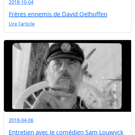
2018-10-04
Frères ennemis de David Oelhoffen
Lire l'article
2018-04-06
Entretien avec le comédien Sam Louwyck