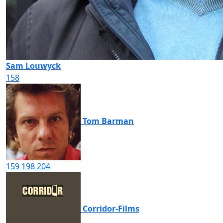
Sam Louwyck
158
Tom Barman
159
198
204
Corridor-Films