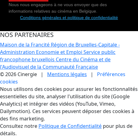
Nous nous engageons à ne vous envoyer que des
informations relatives au cinéma en Belgique.
Conditions générales et politique de confidentialité
NOS PARTENAIRES
Maison de la Francité
Région de Bruxelles-Capitale -
Administration Economie et Emploi
Service public
francophone bruxellois
Centre du Cinéma et de
l'Audiovisuel de la Communauté Française
© 2026 Cinergie |
Mentions légales
|
Préférences
cookies
Gestion des Cookies
Nous utilisons des cookies pour assurer les fonctionnalités
essentielles du site, analyser l'utilisation du site (Google
Analytics) et intégrer des vidéos (YouTube, Vimeo,
Dailymotion). Ces services peuvent déposer des cookies à
des fins marketing.
Consultez notre
Politique de Confidentialité
pour plus de
détails.