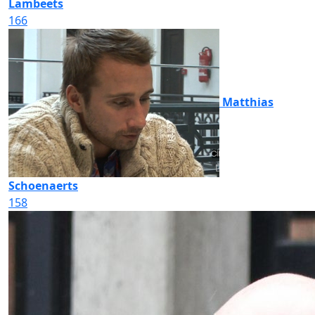
Lambeets
166
Matthias
Schoenaerts
158