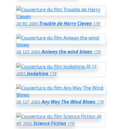
Trouble de Harry Cleven
38
90'
2004
179
Aniway the wind blows
38
125'
2003
179
38
15'
Joséphine
2003
179
Any Way The Wind Blows
38
127'
2003
179
38
Science Fiction
90'
2002
179