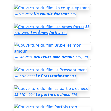
Un couple épatant
38
97'
2002
179
38
Les Âmes fortes
120'
2001
179
Bruxelles mon amour
38
50'
2001
179,179
Le Pressentiment
38
110'
2000
193
La partie d'échecs
38
110'
1994
179