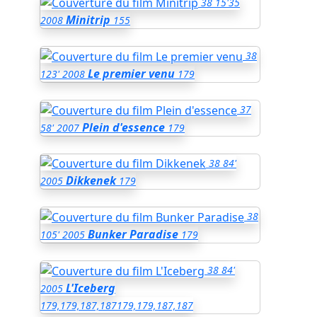
38
15'35
Minitrip
2008
155
38
Le premier venu
123'
2008
179
37
Plein d'essence
58'
2007
179
38
84'
Dikkenek
2005
179
38
Bunker Paradise
105'
2005
179
38
84'
L'Iceberg
2005
179,179,187,187
179,179,187,187