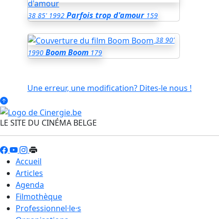
Parfois trop d'amour
38
85'
1992
159
38
90'
Boom Boom
1990
179
Une erreur, une modification? Dites-le nous !
LE SITE DU CINÉMA BELGE
Accueil
Articles
Agenda
Filmothèque
Professionnel·le·s