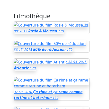
Filmothèque
38
Rosie & Moussa
90'
2017
179
50% de réduction
38
15'
2015
179
38
94'
2015
Atlantic
179
Ça rime et ça rame comme
37
60'
2010
tartine et boterham
179