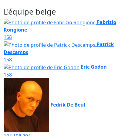
L'équipe belge
Fabrizio
Rongione
158
Patrick
Descamps
158
Eric Godon
158
Fedrik De Beul
194
198
204