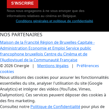
S'INSCRIRE
Nous nous engageons à ne vous envoyer que des
informations relatives au cinéma en Belgique.
Conditions générales et politique de confidentialité
NOS PARTENAIRES
Maison de la Francité
Région de Bruxelles-Capitale -
Administration Economie et Emploi
Service public
francophone bruxellois
Centre du Cinéma et de
l'Audiovisuel de la Communauté Française
© 2026 Cinergie |
Mentions légales
|
Préférences
cookies
Gestion des Cookies
Nous utilisons des cookies pour assurer les fonctionnalités
essentielles du site, analyser l'utilisation du site (Google
Analytics) et intégrer des vidéos (YouTube, Vimeo,
Dailymotion). Ces services peuvent déposer des cookies à
des fins marketing.
Consultez notre
Politique de Confidentialité
pour plus de