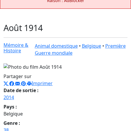
Raison : AdBlocker
Août 1914
Mémoire &
Animal domestique
•
Belgique
•
Première
Histoire
Guerre mondiale
Partager sur
Imprimer
Date de sortie :
2014
Pays :
Belgique
Genre :
38