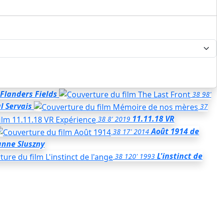
 Flanders Fields
38
98'
l Servais
37
11.11.18 VR
38
8'
2019
Août 1914
de
38
17'
2014
anne Sluszny
L'instinct de
38
120'
1993