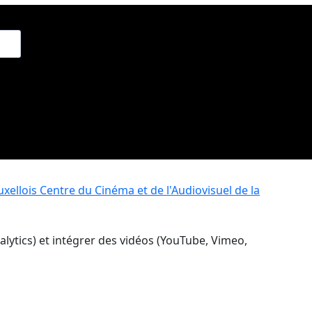
xellois
Centre du Cinéma et de l'Audiovisuel de la
nalytics) et intégrer des vidéos (YouTube, Vimeo,