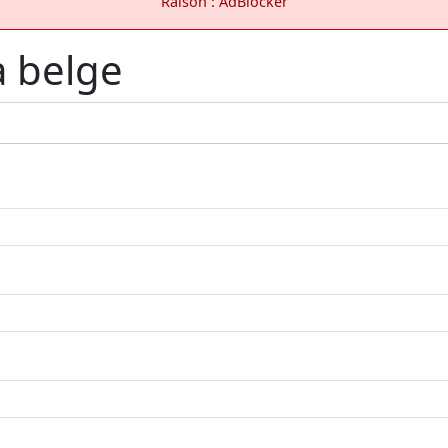
Raison : AdBlocker
a belge