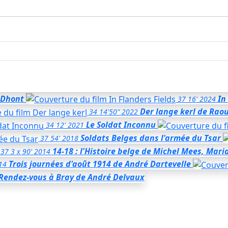
 Dhont
In
37
16'
2024
Der lange kerl
de Raou
34
14'50"
2022
Le Soldat Inconnu
34
12'
2021
Soldats Belges dans l'armée du Tsar
37
54'
2018
14-18 : l'Histoire belge
de Michel Mees, Mari
37
3 x 90'
2014
Trois journées d'août 1914
de André Dartevelle
14
Rendez-vous à Bray
de André Delvaux