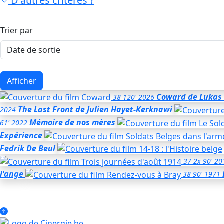
D'autres critères ?
Trier par
Afficher
Coward
de Lukas
38
120'
2026
The Last Front
de Julien Hayet-Kerknawi
2024
Mémoire de nos mères
61'
2022
Expérience
Fedrik De Beul
37
2x 90'
20
l'ange
38
90'
1971