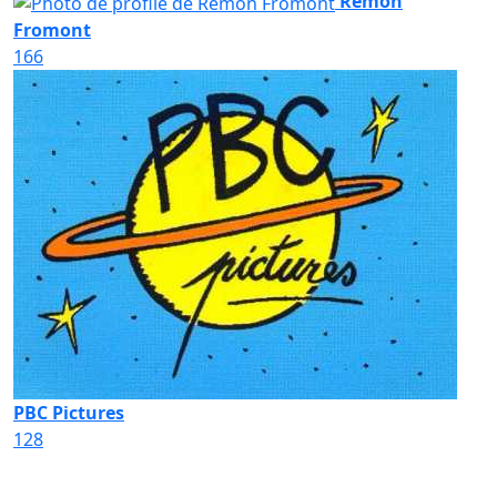
Rémon
Fromont
166
PBC Pictures
128