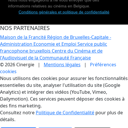
Nous nous engageons à ne vous envoyer que des
informations relatives au cinéma en Belgique.
Conditions générales et politique de confidentialité
NOS PARTENAIRES
Maison de la Francité
Région de Bruxelles-Capitale -
Administration Economie et Emploi
Service public
francophone bruxellois
Centre du Cinéma et de
l'Audiovisuel de la Communauté Française
© 2026 Cinergie |
Mentions légales
|
Préférences
cookies
Gestion des Cookies
Nous utilisons des cookies pour assurer les fonctionnalités
essentielles du site, analyser l'utilisation du site (Google
Analytics) et intégrer des vidéos (YouTube, Vimeo,
Dailymotion). Ces services peuvent déposer des cookies à
des fins marketing.
Consultez notre
Politique de Confidentialité
pour plus de
détails.