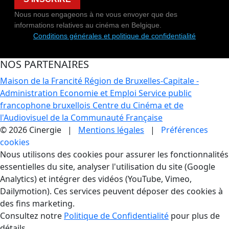
Nous nous engageons à ne vous envoyer que des
informations relatives au cinéma en Belgique.
Conditions générales et politique de confidentialité
NOS PARTENAIRES
Maison de la Francité
Région de Bruxelles-Capitale -
Administration Economie et Emploi
Service public
francophone bruxellois
Centre du Cinéma et de
l'Audiovisuel de la Communauté Française
© 2026 Cinergie |
Mentions légales
|
Préférences
cookies
Gestion des Cookies
Nous utilisons des cookies pour assurer les fonctionnalités
essentielles du site, analyser l'utilisation du site (Google
Analytics) et intégrer des vidéos (YouTube, Vimeo,
Dailymotion). Ces services peuvent déposer des cookies à
des fins marketing.
Consultez notre
Politique de Confidentialité
pour plus de
détails.