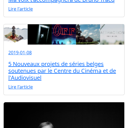
Lire l'article
2019-01-08
5 Nouveaux projets de séries belges
soutenues par le Centre du Cinéma et de
l'Audiovisuel
Lire l'article