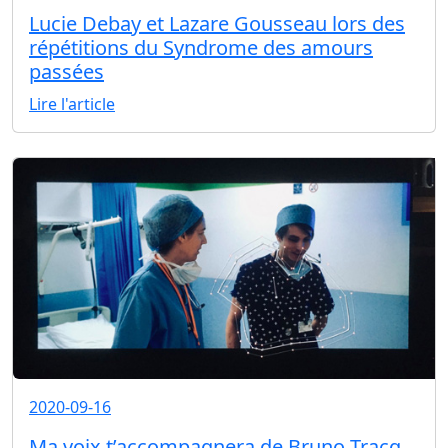
Lucie Debay et Lazare Gousseau lors des
répétitions du Syndrome des amours
passées
Lire l'article
2020-09-16
Ma voix t’accompagnera de Bruno Tracq