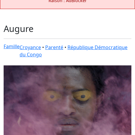
Raison : AdBlocker
Augure
Famille
Croyance
•
Parenté
•
République Démocratique
du Congo