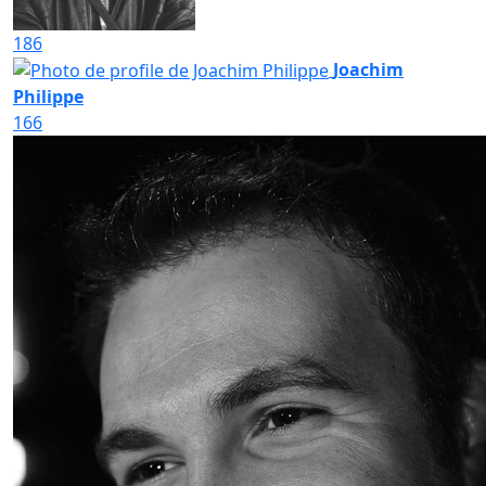
186
Joachim
Philippe
166