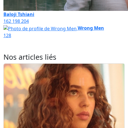
Baloji Tshiani
162
198
204
Wrong Men
128
Nos articles liés