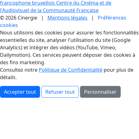
francophone bruxellois
Centre du Cinéma et de
l'Audiovisuel de la Communauté Française
© 2026 Cinergie |
Mentions légales
|
Préférences
cookies
Gestion des Cookies
Nous utilisons des cookies pour assurer les fonctionnalités
essentielles du site, analyser l'utilisation du site (Google
Analytics) et intégrer des vidéos (YouTube, Vimeo,
Dailymotion). Ces services peuvent déposer des cookies à
des fins marketing.
Consultez notre
Politique de Confidentialité
pour plus de
détails.
Accepter tout
Refuser tout
Personnaliser