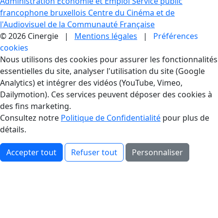
Administration Economie et Emploi
Service public
francophone bruxellois
Centre du Cinéma et de
l'Audiovisuel de la Communauté Française
© 2026 Cinergie |
Mentions légales
|
Préférences
cookies
Gestion des Cookies
Nous utilisons des cookies pour assurer les fonctionnalités
essentielles du site, analyser l'utilisation du site (Google
Analytics) et intégrer des vidéos (YouTube, Vimeo,
Dailymotion). Ces services peuvent déposer des cookies à
des fins marketing.
Consultez notre
Politique de Confidentialité
pour plus de
détails.
Accepter tout
Refuser tout
Personnaliser