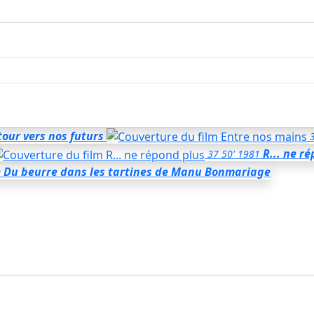
tour vers nos futurs
R... ne r
37
50'
1981
Du beurre dans les tartines
de Manu Bonmariage
0