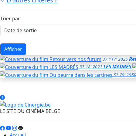
D'autres critères ?
Trier par
Afficher
Re
37
117'
2025
LES MADRÉS
37
18'
2021
37
79'
198
LE SITE DU CINÉMA BELGE
Accueil