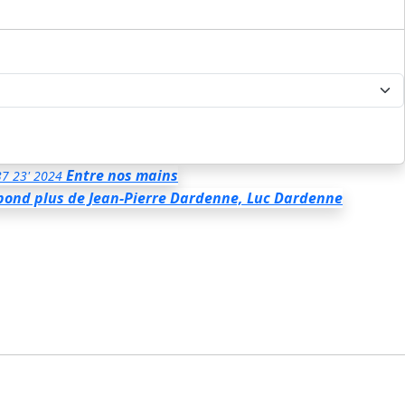
Entre nos mains
37
23'
2024
épond plus
de Jean-Pierre Dardenne, Luc Dardenne