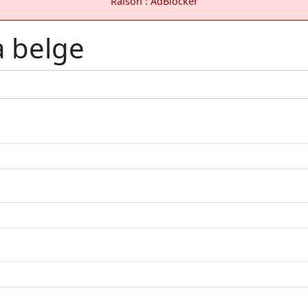
Raison : AdBlocker
a belge