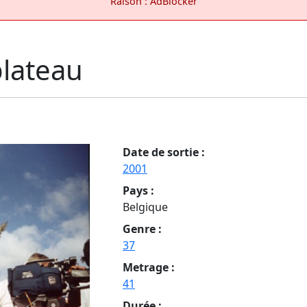
Raison : AdBlocker
plateau
Date de sortie :
2001
Pays :
Belgique
Genre :
37
Metrage :
41
Durée :