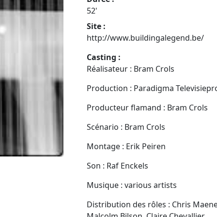
52'
Site :
http://www.buildingalegend.be/
Casting :
Réalisateur : Bram Crols
Production : Paradigma Televisiepr
Producteur flamand : Bram Crols
Scénario : Bram Crols
Montage : Erik Peiren
Son : Raf Enckels
Musique : various artists
Distribution des rôles : Chris Maen
Malcolm Bilson, Claire Chevallier