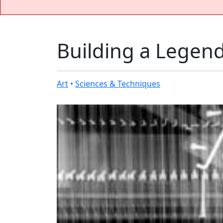
Building a Legen
Art
•
Sciences & Techniques