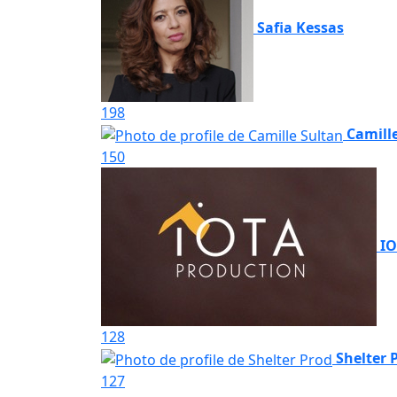
Safia Kessas
198
Camill
150
IO
128
Shelter 
127