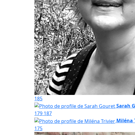
185
Sarah 
179
187
Miléna 
175