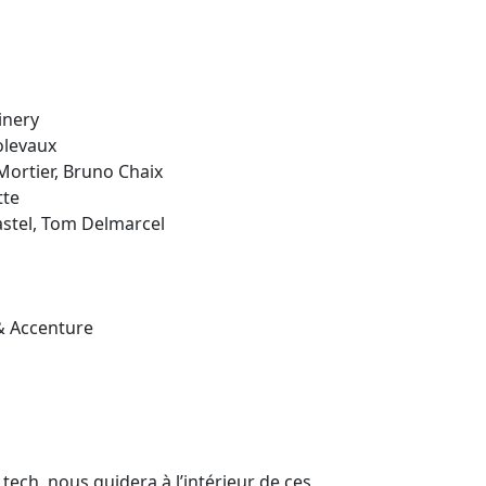
inery
olevaux
Mortier, Bruno Chaix
tte
astel, Tom Delmarcel
 & Accenture
ech, nous guidera à l’intérieur de ces