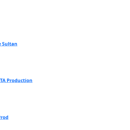
e Sultan
TA Production
Prod