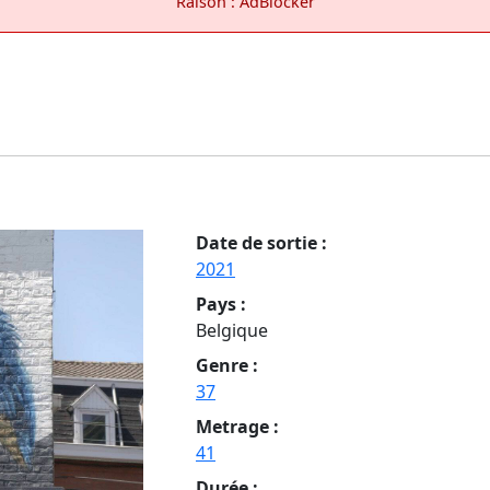
Raison : AdBlocker
Date de sortie :
2021
Pays :
Belgique
Genre :
37
Metrage :
41
Durée :