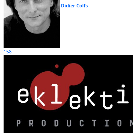
Didier Colfs
158