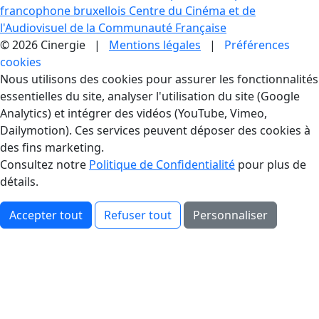
francophone bruxellois
Centre du Cinéma et de
l'Audiovisuel de la Communauté Française
© 2026 Cinergie |
Mentions légales
|
Préférences
cookies
Gestion des Cookies
Nous utilisons des cookies pour assurer les fonctionnalités
essentielles du site, analyser l'utilisation du site (Google
Analytics) et intégrer des vidéos (YouTube, Vimeo,
Dailymotion). Ces services peuvent déposer des cookies à
des fins marketing.
Consultez notre
Politique de Confidentialité
pour plus de
détails.
Accepter tout
Refuser tout
Personnaliser