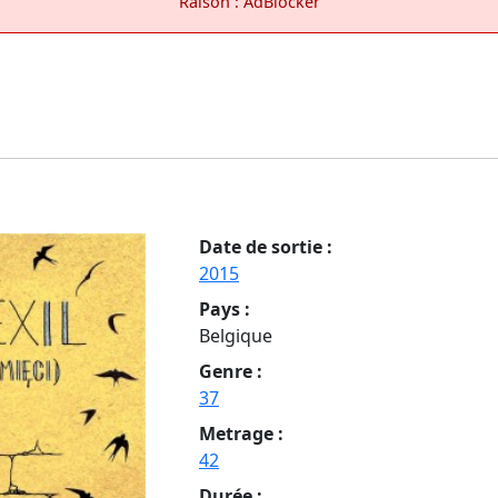
Raison : AdBlocker
Date de sortie :
2015
Pays :
Belgique
Genre :
37
Metrage :
42
Durée :