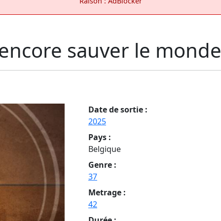
Raison : AdBlocker
 encore sauver le monde
Date de sortie :
2025
Pays :
Belgique
Genre :
37
Metrage :
42
Durée :