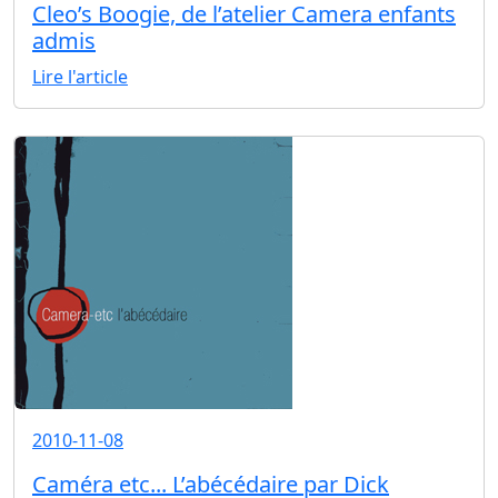
Cleo’s Boogie, de l’atelier Camera enfants
admis
Lire l'article
2010-11-08
Caméra etc... L’abécédaire par Dick