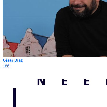
César Diaz
186