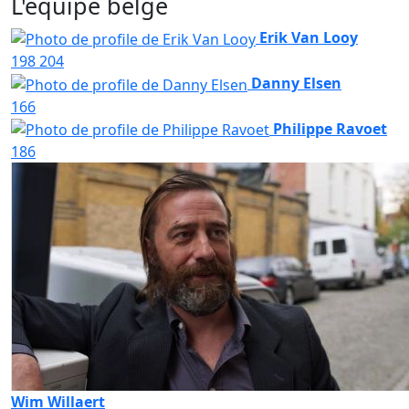
L'équipe belge
Erik Van Looy
198
204
Danny Elsen
166
Philippe Ravoet
186
Wim Willaert