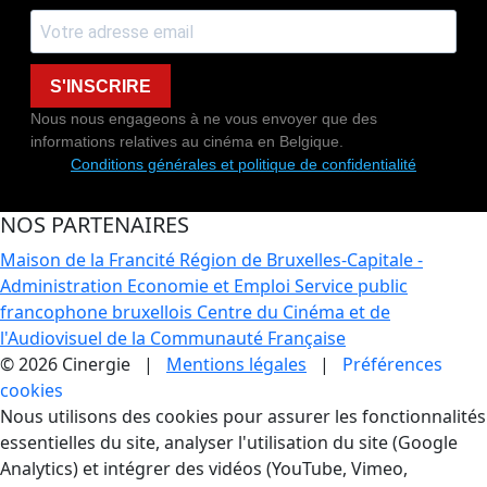
S'INSCRIRE
Nous nous engageons à ne vous envoyer que des
informations relatives au cinéma en Belgique.
Conditions générales et politique de confidentialité
NOS PARTENAIRES
Maison de la Francité
Région de Bruxelles-Capitale -
Administration Economie et Emploi
Service public
francophone bruxellois
Centre du Cinéma et de
l'Audiovisuel de la Communauté Française
© 2026 Cinergie |
Mentions légales
|
Préférences
cookies
Gestion des Cookies
Nous utilisons des cookies pour assurer les fonctionnalités
essentielles du site, analyser l'utilisation du site (Google
Analytics) et intégrer des vidéos (YouTube, Vimeo,