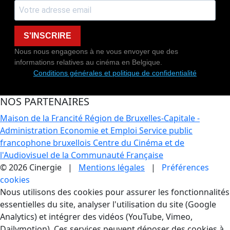
S'INSCRIRE
Nous nous engageons à ne vous envoyer que des
informations relatives au cinéma en Belgique.
Conditions générales et politique de confidentialité
NOS PARTENAIRES
Maison de la Francité
Région de Bruxelles-Capitale -
Administration Economie et Emploi
Service public
francophone bruxellois
Centre du Cinéma et de
l'Audiovisuel de la Communauté Française
© 2026 Cinergie |
Mentions légales
|
Préférences
cookies
Gestion des Cookies
Nous utilisons des cookies pour assurer les fonctionnalités
essentielles du site, analyser l'utilisation du site (Google
Analytics) et intégrer des vidéos (YouTube, Vimeo,
Dailymotion). Ces services peuvent déposer des cookies à