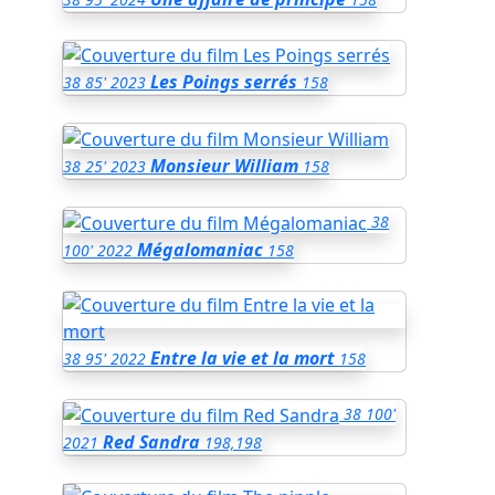
Les Poings serrés
38
85'
2023
158
Monsieur William
38
25'
2023
158
38
Mégalomaniac
100'
2022
158
Entre la vie et la mort
38
95'
2022
158
38
100'
Red Sandra
2021
198,198