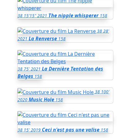
The nipple whisperer
38
15'15"
2021
158
38
28'
La Renverse
2021
158
La Dernière Tentation des
38
75'
2021
Belges
158
38
100'
Music Hole
2020
158
Ceci n'est pas une valise
38
15'
2019
158