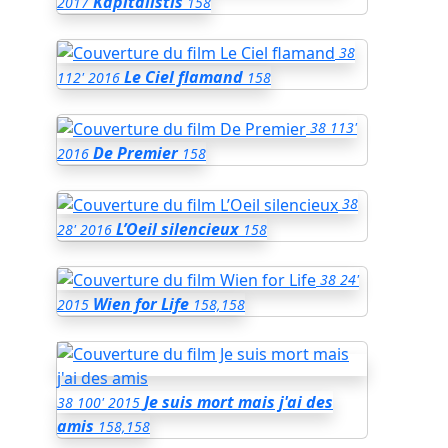
Kapitalistis
2017
158
38
Le Ciel flamand
112'
2016
158
38
113'
De Premier
2016
158
38
L’Oeil silencieux
28'
2016
158
38
24'
Wien for Life
2015
158,158
Je suis mort mais j'ai des
38
100'
2015
amis
158,158