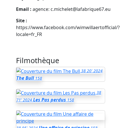
Email :
agence: c.michelet@lafabrique67.eu
Site :
https://www.facebook.com/wimwillaertofficial/?
locale=fr_FR
Filmothèque
38
20'
2024
The Bull
158
38
Les Pas perdus
71'
2024
158
Une affaire de principe
38
95'
2024
158