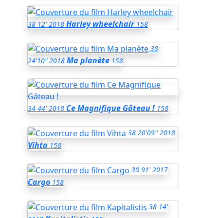
Harley wheelchair
38
12'
2018
158
38
Ma planète
24'10"
2018
158
Ce Magnifique Gâteau !
34
44'
2018
158
38
20'09''
2018
Vihta
158
38
91'
2017
Cargo
158
38
14'