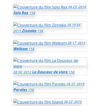
38
23'
2014
Solo Rex
158
38
19'34”
Zinneke
2013
158
38
17'
2013
Welkom
158
La Douceur de vivre
38
90'
2012
158
38
23'
2010
Paroles
158
38
22'
2010