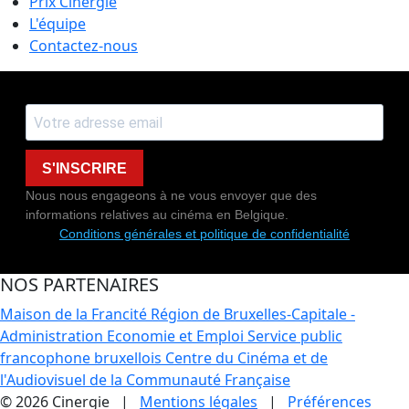
Prix Cinergie
L'équipe
Contactez-nous
S'INSCRIRE
Nous nous engageons à ne vous envoyer que des
informations relatives au cinéma en Belgique.
Conditions générales et politique de confidentialité
NOS PARTENAIRES
Maison de la Francité
Région de Bruxelles-Capitale -
Administration Economie et Emploi
Service public
francophone bruxellois
Centre du Cinéma et de
l'Audiovisuel de la Communauté Française
© 2026 Cinergie |
Mentions légales
|
Préférences