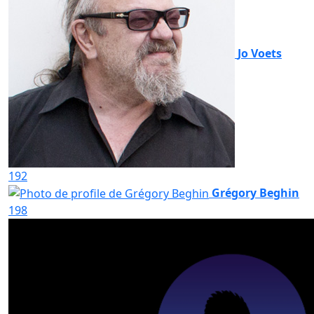
Jo Voets
192
Grégory Beghin
198