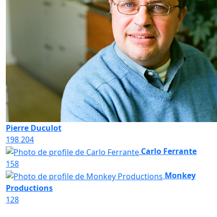
Pierre Duculot
198
204
Carlo Ferrante
158
Monkey
Productions
128