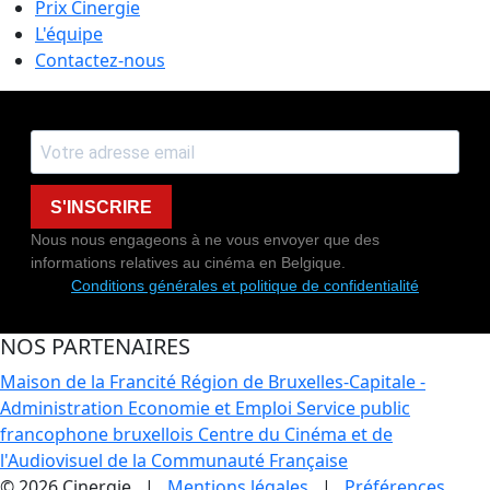
Prix Cinergie
L'équipe
Contactez-nous
S'INSCRIRE
Nous nous engageons à ne vous envoyer que des
informations relatives au cinéma en Belgique.
Conditions générales et politique de confidentialité
NOS PARTENAIRES
Maison de la Francité
Région de Bruxelles-Capitale -
Administration Economie et Emploi
Service public
francophone bruxellois
Centre du Cinéma et de
l'Audiovisuel de la Communauté Française
© 2026 Cinergie |
Mentions légales
|
Préférences