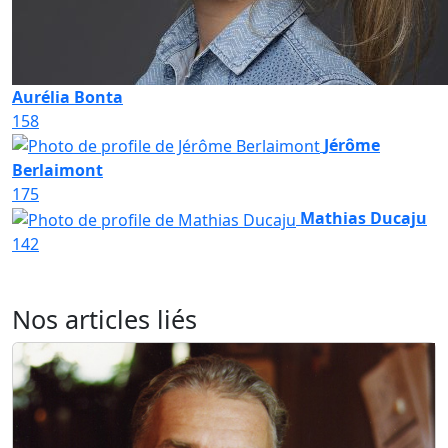
Aurélia Bonta
158
Jérôme
Berlaimont
175
Mathias Ducaju
142
Nos articles liés