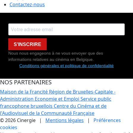
Contactez-nous
S'INSCRIRE
Nous nous engageons à ne vous envoyer que des
informations relatives au cinéma en Belgique.
Conditions générales et politique de confidentialité
NOS PARTENAIRES
Maison de la Francité
Région de Bruxelles-Capitale -
Administration Economie et Emploi
Service public
francophone bruxellois
Centre du Cinéma et de
l'Audiovisuel de la Communauté Française
© 2026 Cinergie |
Mentions légales
|
Préférences
cookies