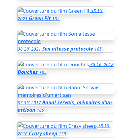
38
15'
Green Fit
2021
185
Son altesse protocole
38
28'
2021
185
38
16'
2018
Douches
185
Raoul Servais, mémoires d'un
37
55'
2017
artisan
185
38
13'
Crazy sheep
2016
159