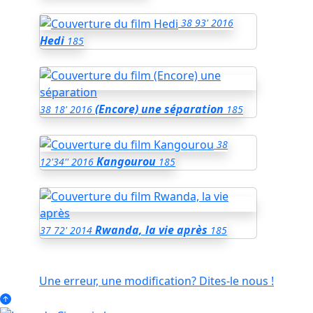
38
93'
2016
Hedi
185
(Encore) une séparation
38
18'
2016
185
38
Kangourou
12'34''
2016
185
Rwanda, la vie après
37
72'
2014
185
Une erreur, une modification? Dites-le nous !