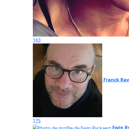
163
Franck Rav
175
Ewin R