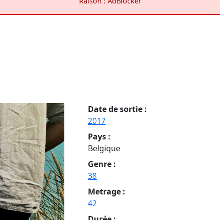
Raison : AdBlocker
Date de sortie :
2017
Pays :
Belgique
Genre :
38
Metrage :
42
Durée :