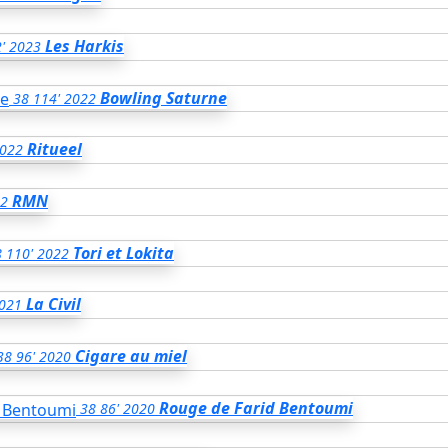
Les Harkis
'
2023
Bowling Saturne
38
114'
2022
Ritueel
022
RMN
2
Tori et Lokita
8
110'
2022
La Civil
021
Cigare au miel
38
96'
2020
Rouge de Farid Bentoumi
38
86'
2020