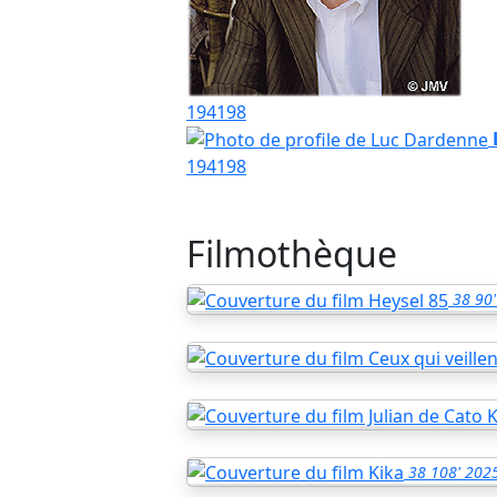
194
198
194
198
Filmothèque
38
90'
38
108'
202