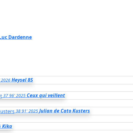
Luc Dardenne
Heysel 85
2026
Ceux qui veillent
37
96'
2025
Julian de Cato Kusters
38
91'
2025
Kika
5