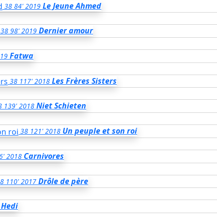
Le Jeune Ahmed
38
84'
2019
Dernier amour
38
98'
2019
Fatwa
19
Les Frères Sisters
38
117'
2018
Niet Schieten
8
139'
2018
Un peuple et son roi
38
121'
2018
Carnivores
6'
2018
Drôle de père
8
110'
2017
Hedi