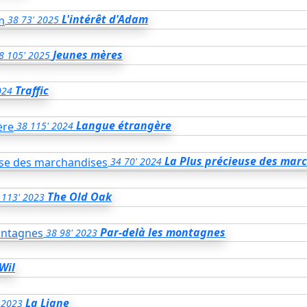
L'intérêt d'Adam
38
73'
2025
Jeunes mères
8
105'
2025
Traffic
024
Langue étrangère
38
115'
2024
La Plus précieuse des mar
34
70'
2024
The Old Oak
113'
2023
Par-delà les montagnes
38
98'
2023
Wil
La Ligne
2023