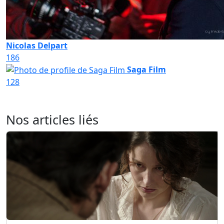
Nicolas Delpart
186
Saga Film
128
Nos articles liés