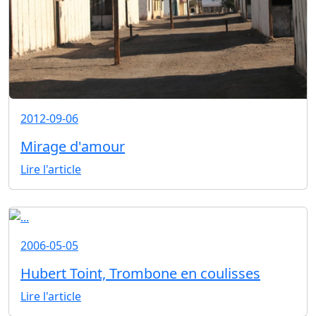
2012-09-06
Mirage d'amour
Lire l'article
2006-05-05
Hubert Toint, Trombone en coulisses
Lire l'article