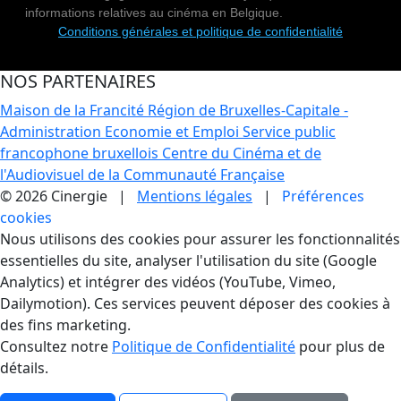
informations relatives au cinéma en Belgique.
Conditions générales et politique de confidentialité
NOS PARTENAIRES
Maison de la Francité
Région de Bruxelles-Capitale -
Administration Economie et Emploi
Service public
francophone bruxellois
Centre du Cinéma et de
l'Audiovisuel de la Communauté Française
© 2026 Cinergie |
Mentions légales
|
Préférences
cookies
Gestion des Cookies
Nous utilisons des cookies pour assurer les fonctionnalités
essentielles du site, analyser l'utilisation du site (Google
Analytics) et intégrer des vidéos (YouTube, Vimeo,
Dailymotion). Ces services peuvent déposer des cookies à
des fins marketing.
Consultez notre
Politique de Confidentialité
pour plus de
détails.