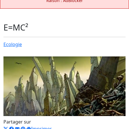
Raison : AdBlocker
E=MC²
Ecologie
Partager sur
Imprimer