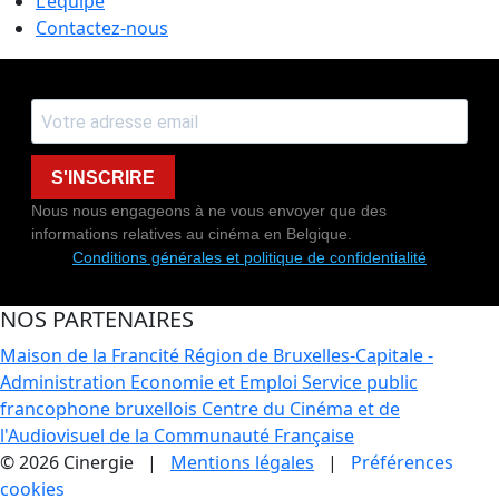
L'équipe
Contactez-nous
S'INSCRIRE
Nous nous engageons à ne vous envoyer que des
informations relatives au cinéma en Belgique.
Conditions générales et politique de confidentialité
NOS PARTENAIRES
Maison de la Francité
Région de Bruxelles-Capitale -
Administration Economie et Emploi
Service public
francophone bruxellois
Centre du Cinéma et de
l'Audiovisuel de la Communauté Française
© 2026 Cinergie |
Mentions légales
|
Préférences
cookies