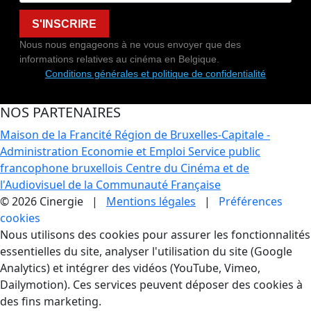
S'INSCRIRE
Nous nous engageons à ne vous envoyer que des
informations relatives au cinéma en Belgique.
Conditions générales et politique de confidentialité
NOS PARTENAIRES
Maison de la Francité
Région de Bruxelles-Capitale -
Administration Economie et Emploi
Service public
francophone bruxellois
Centre du Cinéma et de
l'Audiovisuel de la Communauté Française
© 2026 Cinergie |
Mentions légales
|
Préférences
cookies
Gestion des Cookies
Nous utilisons des cookies pour assurer les fonctionnalités
essentielles du site, analyser l'utilisation du site (Google
Analytics) et intégrer des vidéos (YouTube, Vimeo,
Dailymotion). Ces services peuvent déposer des cookies à
des fins marketing.