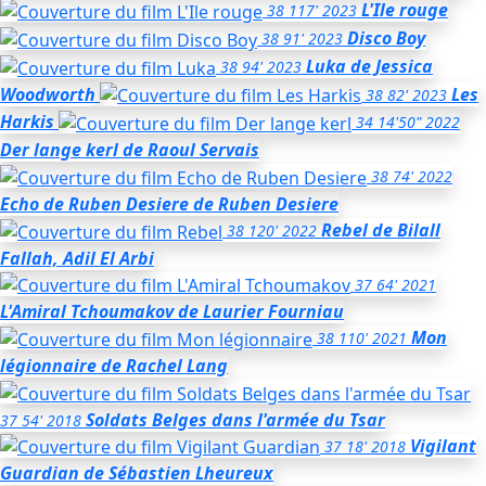
L'Ile rouge
38
117'
2023
Disco Boy
38
91'
2023
Luka
de Jessica
38
94'
2023
Woodworth
Les
38
82'
2023
Harkis
34
14'50"
2022
Der lange kerl
de Raoul Servais
38
74'
2022
Echo de Ruben Desiere
de Ruben Desiere
Rebel
de Bilall
38
120'
2022
Fallah, Adil El Arbi
37
64'
2021
L'Amiral Tchoumakov
de Laurier Fourniau
Mon
38
110'
2021
légionnaire
de Rachel Lang
Soldats Belges dans l'armée du Tsar
37
54'
2018
Vigilant
37
18'
2018
Guardian
de Sébastien Lheureux