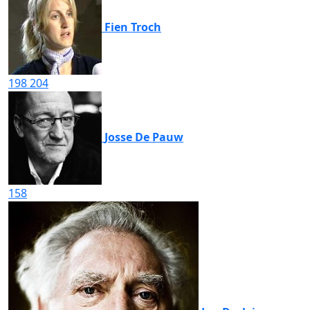
Fien Troch
198
204
Josse De Pauw
158