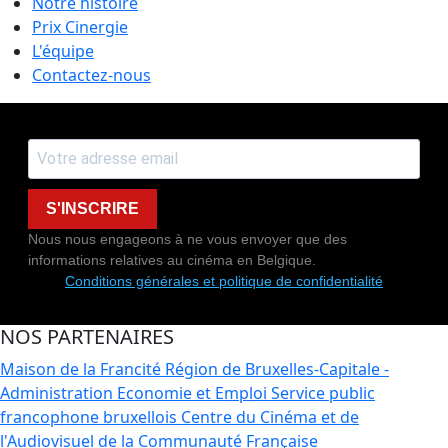
Notre histoire
Prix Cinergie
L'équipe
Contactez-nous
S'INSCRIRE
Nous nous engageons à ne vous envoyer que des
informations relatives au cinéma en Belgique.
Conditions générales et politique de confidentialité
NOS PARTENAIRES
Maison de la Francité
Région de Bruxelles-Capitale -
Administration Economie et Emploi
Service public
francophone bruxellois
Centre du Cinéma et de
l'Audiovisuel de la Communauté Française