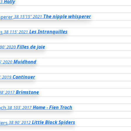
Holly
23
The nipple whisperer
38
15'15"
2021
Les Intranquilles
38
115'
2021
Filles de joie
90'
2020
Muidhond
'
2020
Continuer
'
2019
Brimstone
48'
2017
Home - Fien Troch
38
103'
2017
Little Black Spiders
38
90'
2012