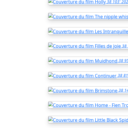
38
103'
20
38
38
95
38
81
38
1