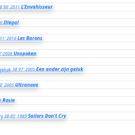
L'Envahisseur
8
90'
2011
Illegal
0
Les Barons
11'
2010
Unspoken
'
2008
Een ander zijn geluk
38
97'
2005
Ultranova
0'
2005
Rosie
8
Sailors Don't Cry
38
85'
1989