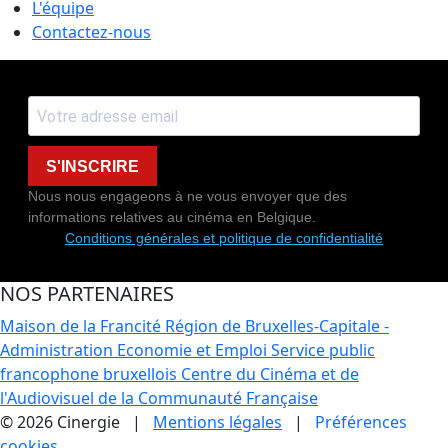
L'équipe
Contactez-nous
S'INSCRIRE
Nous nous engageons à ne vous envoyer que des
informations relatives au cinéma en Belgique.
Conditions générales et politique de confidentialité
NOS PARTENAIRES
Maison de la Francité
Région de Bruxelles-Capitale -
Administration Economie et Emploi
Service public
francophone bruxellois
Centre du Cinéma et de
l'Audiovisuel de la Communauté Française
© 2026 Cinergie |
Mentions légales
|
Préférences
cookies