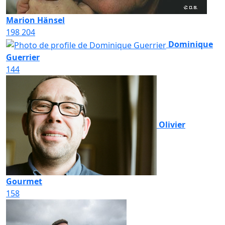
Marion Hänsel
198
204
Dominique
Guerrier
144
Olivier
Gourmet
158