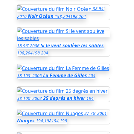
38
94'
Noir Océan
2010
198,204
198,204
Si le vent soulève les sables
38
96'
2006
198,204
198,204
La Femme de Gilles
38
103'
2005
204
25 degrés en hiver
38
100'
2003
194
37
76'
2001
Nuages
194,198
194,198