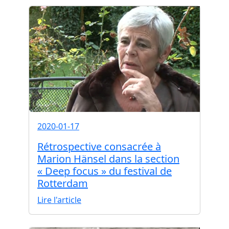
2020-01-17
Rétrospective consacrée à
Marion Hänsel dans la section
« Deep focus » du festival de
Rotterdam
Lire l'article