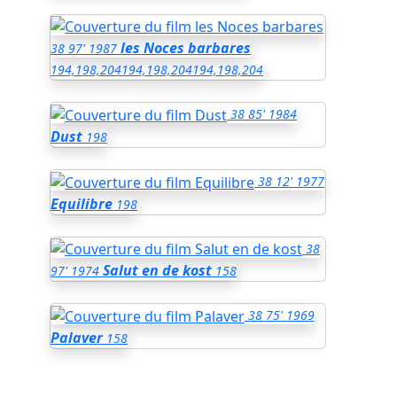
les Noces barbares
38
97'
1987
194,198,204
194,198,204
194,198,204
38
85'
1984
Dust
198
38
12'
1977
Equilibre
198
38
Salut en de kost
97'
1974
158
38
75'
1969
Palaver
158