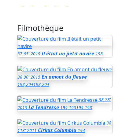
Filmothèque
Il était un petit navire
37
65'
2019
198
En amont du fleuve
38
90'
2015
198,204
198,204
38
78'
La Tendresse
2013
194,198
194,198
38
Cirkus Columbia
113'
2011
194