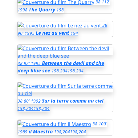
38
112'
The Quarry
1998
198
38
Le nez au vent
90'
1995
194
Between the devil and the
38
92'
1995
deep blue see
198,204
198,204
Sur la terre comme au ciel
38
80'
1992
198,204
198,204
38
100'
il Maestro
1989
198,204
198,204