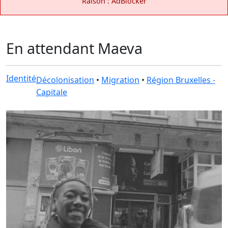
Raison : AdBlocker
En attendant Maeva
Identité
Décolonisation
•
Migration
•
Région Bruxelles -
Capitale