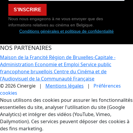
S'INSCRIRE
Nous nous engageons à ne vous envoyer que des
informations relatives au cinéma en Belgique.
Conditions générales et politique de confidentialité
NOS PARTENAIRES
Maison de la Francité
Région de Bruxelles-Capitale -
Administration Economie et Emploi
Service public
francophone bruxellois
Centre du Cinéma et de
l'Audiovisuel de la Communauté Française
© 2026 Cinergie |
Mentions légales
|
Préférences
cookies
Gestion des Cookies
Nous utilisons des cookies pour assurer les fonctionnalités
essentielles du site, analyser l'utilisation du site (Google
Analytics) et intégrer des vidéos (YouTube, Vimeo,
Dailymotion). Ces services peuvent déposer des cookies à
des fins marketing.