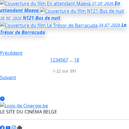
En
37
20'
2026
attendant Maeva
N121-Bus de nuit
38
90'
2026
Le
34
87'
2026
Trésor de Barracuda
Précédent
1
2
3
4
5
6
7
...
18
1-22 sur 391
Suivant
LE SITE DU CINÉMA BELGE