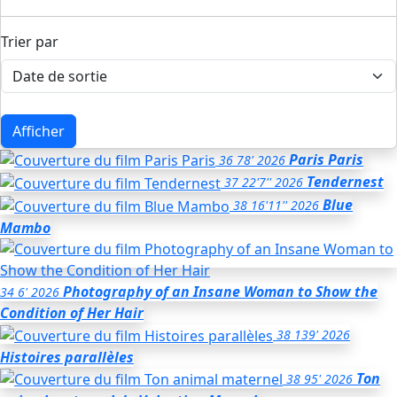
Trier par
Afficher
Paris Paris
36
78'
2026
Tendernest
37
22'7''
2026
Blue
38
16'11''
2026
Mambo
Photography of an Insane Woman to Show the
34
6'
2026
Condition of Her Hair
38
139'
2026
Histoires parallèles
Ton
38
95'
2026