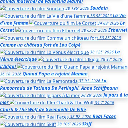
animal maternel
de Valentina Maurel
Soudain
38
196'
2026
La Vie
38
98'
2026
d'une femme
Le
34
89'
2026
Corset
Ethernel
38
6x52'
2026
38
83'
2026
Comme un château fort
de Lou Colpé
La
38
125'
2026
Vénus élecrtique
38
97'
2026
L'Ikigaï
Quand Papa a rejoint Maman
36
18'
2026
La
37
91'
2026
Remontada
de Tatiana De Perlinghi, Anne Schiffmann
Je pars à la
38
28'
2026
mer
34
7'
2026
Charli & The Wolf
de Gwenaëlle De Ville
Real Faces
38
92'
2026
Skiff
38
106'
2026