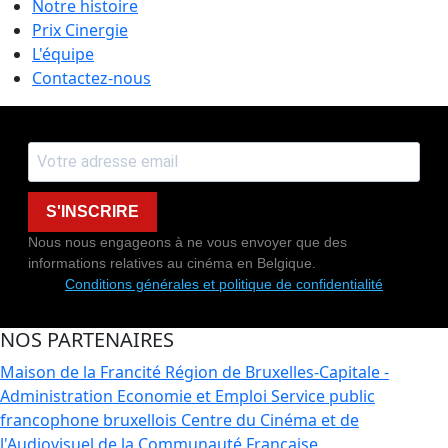
Notre histoire
Prix Cinergie
L'équipe
Contactez-nous
S'INSCRIRE
Nous nous engageons à ne vous envoyer que des
informations relatives au cinéma en Belgique.
Conditions générales et politique de confidentialité
NOS PARTENAIRES
Maison de la Francité
Région de Bruxelles-Capitale -
Administration Economie et Emploi
Service public
francophone bruxellois
Centre du Cinéma et de
l'Audiovisuel de la Communauté Française