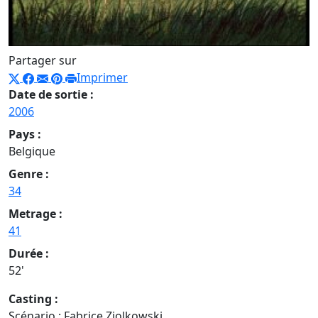
Partager sur
Imprimer
Date de sortie :
2006
Pays :
Belgique
Genre :
34
Metrage :
41
Durée :
52'
Casting :
Scénario : Fabrice Ziolkowski