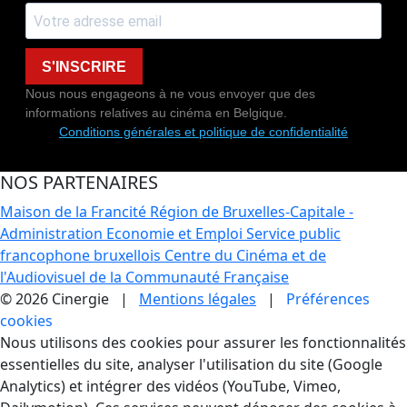
S'INSCRIRE
Nous nous engageons à ne vous envoyer que des
informations relatives au cinéma en Belgique.
Conditions générales et politique de confidentialité
NOS PARTENAIRES
Maison de la Francité
Région de Bruxelles-Capitale -
Administration Economie et Emploi
Service public
francophone bruxellois
Centre du Cinéma et de
l'Audiovisuel de la Communauté Française
© 2026 Cinergie |
Mentions légales
|
Préférences
cookies
Gestion des Cookies
Nous utilisons des cookies pour assurer les fonctionnalités
essentielles du site, analyser l'utilisation du site (Google
Analytics) et intégrer des vidéos (YouTube, Vimeo,