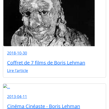
2018-10-30
Coffret de 7 films de Boris Lehman
Lire l'article
2013-04-11
Cinéma Cinéaste - Boris Lehman