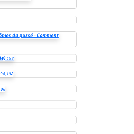
ômes du passé - Comment
ie)
198
194,198
198