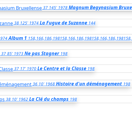
Magnum Begynasium Bruxe
37
145'
1978
La Fugue de Suzanne
38
125'
1974
144
Album 1
1974
158,166,186,198
158,166,186,198
158,166,186,198
158,
Ne pas Stagner
37
85'
1973
198
Le Centre et la Classe
37
17'
1970
198
Histoire d'un déménagement
36
10'
1968
198
La Clé du champs
38
10'
1962
198