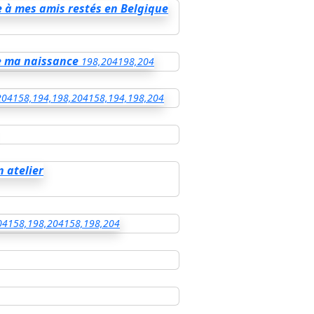
e à mes amis restés en Belgique
de ma naissance
198,204
198,204
204
158,194,198,204
158,194,198,204
n atelier
04
158,198,204
158,198,204