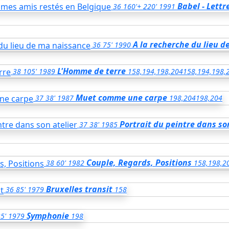
Babel - Lettr
36
160'+ 220'
1991
A la recherche du lieu 
36
75'
1990
L'Homme de terre
38
105'
1989
158,194,198,204
158,194,198,
Muet comme une carpe
37
38'
1987
198,204
198,204
Portrait du peintre dans so
37
38'
1985
Couple, Regards, Positions
38
60'
1982
158,198,2
Bruxelles transit
36
85'
1979
158
Symphonie
5'
1979
198