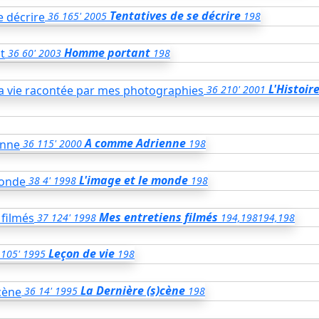
Tentatives de se décrire
36
165'
2005
198
Homme portant
36
60'
2003
198
L'Histoir
36
210'
2001
A comme Adrienne
36
115'
2000
198
L'image et le monde
38
4'
1998
198
Mes entretiens filmés
37
124'
1998
194,198
194,198
Leçon de vie
105'
1995
198
La Dernière (s)cène
36
14'
1995
198