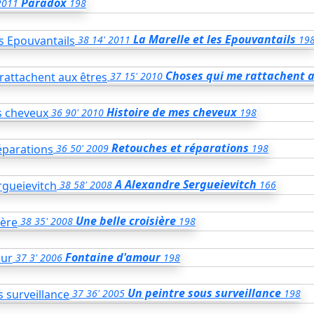
Paradox
2011
198
La Marelle et les Epouvantails
38
14'
2011
19
Choses qui me rattachent a
37
15'
2010
Histoire de mes cheveux
36
90'
2010
198
Retouches et réparations
36
50'
2009
198
A Alexandre Sergueievitch
38
58'
2008
166
Une belle croisière
38
35'
2008
198
Fontaine d'amour
37
3'
2006
198
Un peintre sous surveillance
37
36'
2005
198