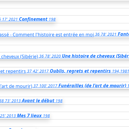
Confinement
6
17'
2021
198
Fant
36
78'
2021
Une histoire de cheveux (Sibér
36
78'
2020
Oublis, regrets et repentirs
37
42'
2017
194,198
Funérailles (de l'art de mourir)
37
100'
2017
Avant le début
38
73'
2013
198
Mes 7 lieux
25'
2013
198