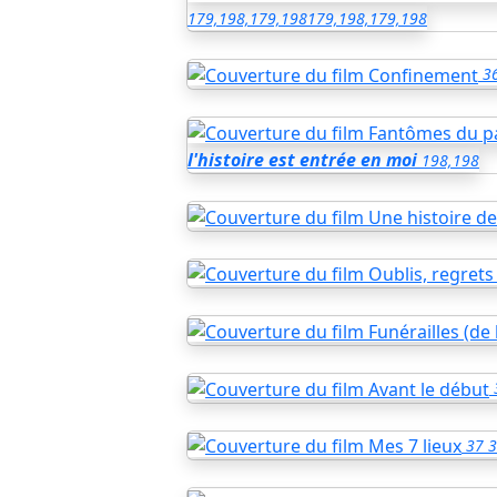
179,198,179,198
179,198,179,198
3
l'histoire est entrée en moi
198,198
37
3