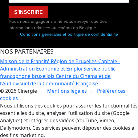
S'INSCRIRE
Nous nous engageons à ne vous envoyer que des
informations relatives au cinéma en Belgique.
Conditions générales et politique de confidentialité
NOS PARTENAIRES
Maison de la Francité
Région de Bruxelles-Capitale -
Administration Economie et Emploi
Service public
francophone bruxellois
Centre du Cinéma et de
l'Audiovisuel de la Communauté Française
© 2026 Cinergie |
Mentions légales
|
Préférences
cookies
Gestion des Cookies
Nous utilisons des cookies pour assurer les fonctionnalités
essentielles du site, analyser l'utilisation du site (Google
Analytics) et intégrer des vidéos (YouTube, Vimeo,
Dailymotion). Ces services peuvent déposer des cookies à
des fins marketing.