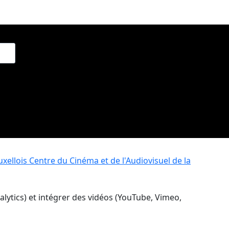
xellois
Centre du Cinéma et de l'Audiovisuel de la
nalytics) et intégrer des vidéos (YouTube, Vimeo,