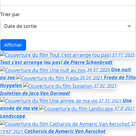
Trier par
Afficher
37
71'
2025
Tout s'est arrange (ou pas)
de Pierre Schonbrodt
Une nuit
34
91'
2025
au zoo
Freda
de Tillo
38
24'
2021
Huygelen
37
92'
2021
Isolation
de Jaco Van Dormael
Une
37
35'
2021
année de ma vie
37
8'
2021
Landscape
37
Catharsis de Aymeric Van Aerschot
19'43"
2021