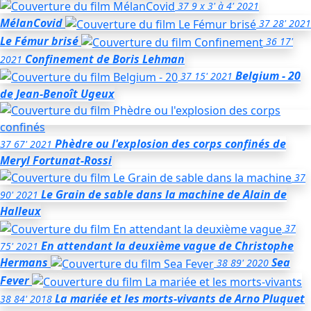
37
9 x 3' à 4'
2021
MélanCovid
37
28'
2021
Le Fémur brisé
36
17'
Confinement
de Boris Lehman
2021
Belgium - 20
37
15'
2021
de Jean-Benoît Ugeux
Phèdre ou l'explosion des corps confinés
de
37
67'
2021
Meryl Fortunat-Rossi
37
Le Grain de sable dans la machine
de Alain de
90'
2021
Halleux
37
En attendant la deuxième vague
de Christophe
75'
2021
Hermans
Sea
38
89'
2020
Fever
La mariée et les morts-vivants
de Arno Pluquet
38
84'
2018