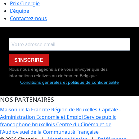
Prix Cinergie
L'équipe
Contactez-nous
S'INSCRIRE
Nous nous engageons à ne vous envoyer que des
informations relatives au cinéma en Belgique.
Conditions générales et politique de confidentialité
NOS PARTENAIRES
Maison de la Francité
Région de Bruxelles-Capitale -
Administration Economie et Emploi
Service public
francophone bruxellois
Centre du Cinéma et de
l'Audiovisuel de la Communauté Française